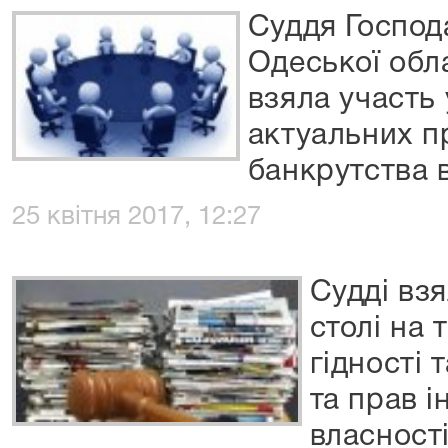
Суддя Господ
Одеської обла
взяла участь 
актуальних п
банкрутства в
25 квітня 2017, 12:27
Судді взя
столі на 
гідності т
та прав і
власності