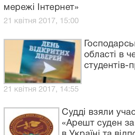
мережі Інтернет»
21 квітня 2017, 15:00
Господарсь
області в ч
студентів-
21 квітня 2017, 14:55
Судді взяли учас
«Арешт суден з
в Україні та від