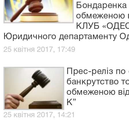
Бондаренка 
обмеженою в
КЛУБ «ОДЕС
Юридичного департаменту Од
25 квітня 2017, 17:49
Прес-реліз по 
банкрутство т
обмеженою від
К”
25 квітня 2017, 14:21