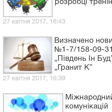
розробці трені
27 квітня 2017, 16:43
Визначено нови
№1-7/158-09-3
„Південь Ін Бу
„Гранит К”
27 квітня 2017, 16:39
Міжнародний
комунікацій