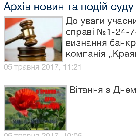
Архів новин та подій суду
До уваги учасн
справі №1-24-7
визнання банкр
компанія „Края
05 травня 2017, 11:21
Вітання з Дне