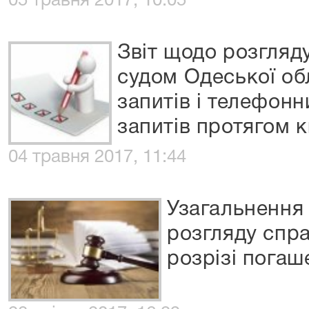
05 травня 2017, 10:05
Звіт щодо розгляд
судом Одеської обл
запитів і телефон
запитів протягом к
04 травня 2017, 11:44
Узагальнення 
розгляду спра
розрізі погаш