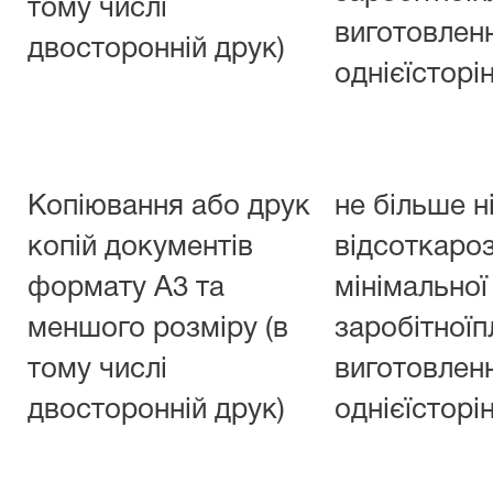
тому числі
виготовлен
двосторонній друк)
однієїсторі
Копіювання або друк
не більше н
копій документів
відсоткаро
формату А3 та
мінімальної
меншого розміру (в
заробітноїп
тому числі
виготовлен
двосторонній друк)
однієїсторі