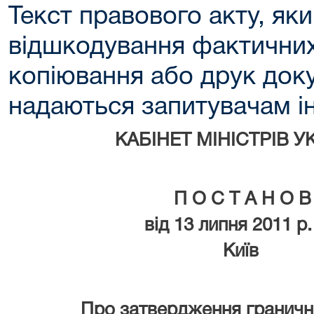
Текст правового акту, як
відшкодування фактичних
копіювання або друк доку
надаються запитувачам ін
КАБІНЕТ МІНІСТРІВ УК
П О С Т А Н О В
від 13 липня 2011 р. 
Київ
Про затвердження граничних