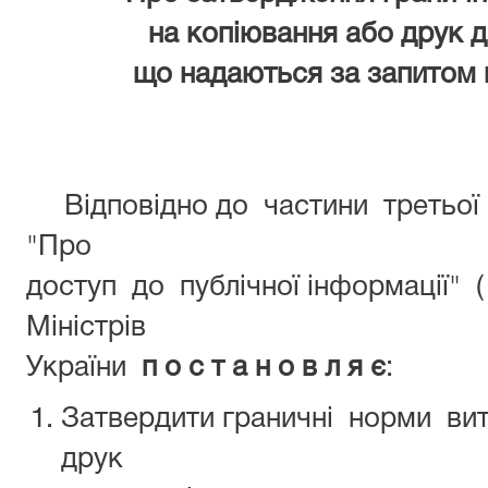
на копіювання або друк до
що надаються за запитом н
Відповідно до частини третьої с
"Про
доступ до публічної інформації" 
Міністрів
України
п о с т а н о в л я є
:
Затвердити граничні норми вит
друк