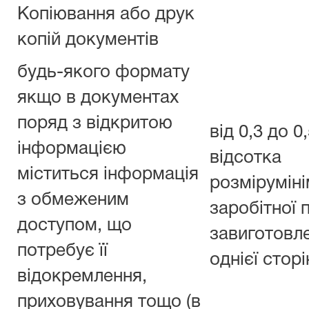
Копіювання або друк
копій документів
будь-якого формату
якщо в документах
поряд з відкритою
від 0,3 до 0
інформацією
відсотка
міститься інформація
розміруміні
з обмеженим
заробітної 
доступом, що
завиготовл
потребує її
однієї стор
відокремлення,
приховування тощо (в