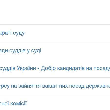
араті суду
ди суддів у суді
суддів України - Добір кандидатів на посад
урсу на зайняття вакантних посад державн
ої комісії