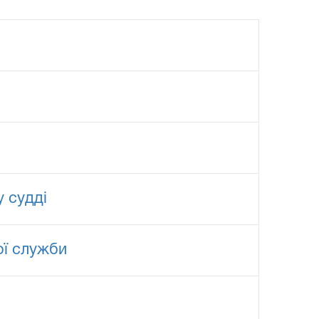
у судді
ої служби