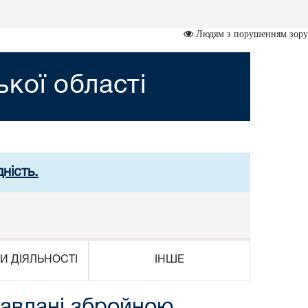
Людям з порушенням зору
кої області
ність.
И ДІЯЛЬНОСТІ
ІНШЕ
завдані збройною