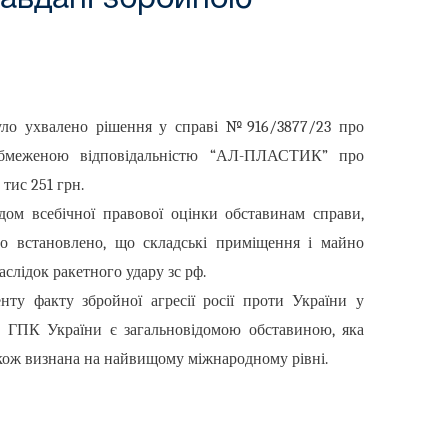
було ухвалено рішення у справі №916/3877/23 про
обмеженою відповідальністю “АЛ-ПЛАСТИК” про
 тис 251 грн.
дом всебічної правової оцінки обставинам справи,
ло встановлено, що складські приміщення і майно
слідок ракетного удару зс рф.
нту факту збройної агресії росії проти України у
 75 ГПК України є загальновідомою обставиною, яка
акож визнана на найвищому міжнародному рівні.