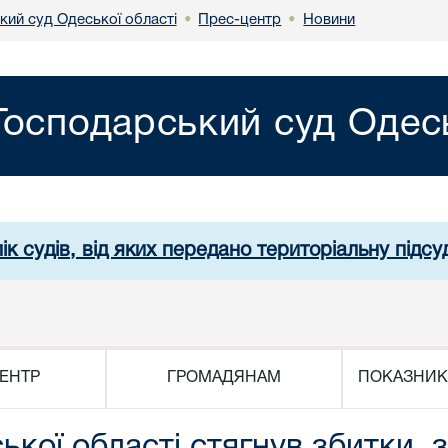
кий суд Одеської області
Прес-центр
Новини
•
•
Господарський суд Одесь
ік судів, від яких передано територіальну підсуд
ЕНТР
ГРОМАДЯНАМ
ПОКАЗНИК
ької області стягнув збитки, 