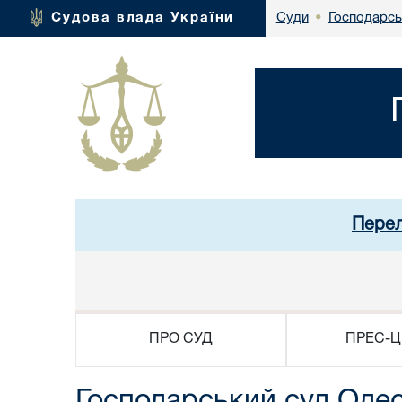
Господарсь
Судова влада України
Суди
•
Перел
ПРО СУД
ПРЕС-Ц
Господарський суд Одес