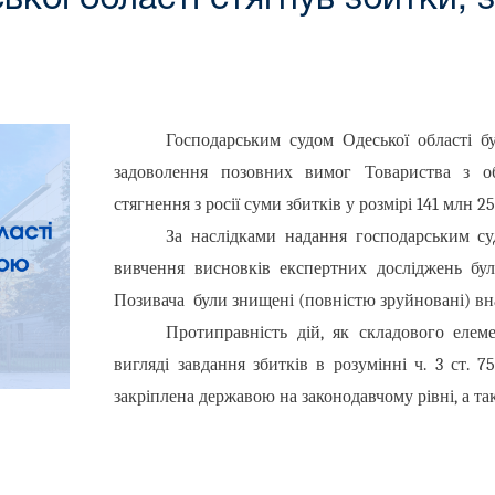
Господарським судом Одеської області 
задоволення позовних вимог Товариства з 
стягнення з росії суми збитків у розмірі 141 млн 25
За наслідками надання господарським су
вивчення висновків експертних досліджень бу
Позивача були знищені (повністю зруйновані) вна
Протиправність дій, як складового елеме
вигляді завдання збитків в розумінні ч. 3 ст.
закріплена державою на законодавчому рівні, а т